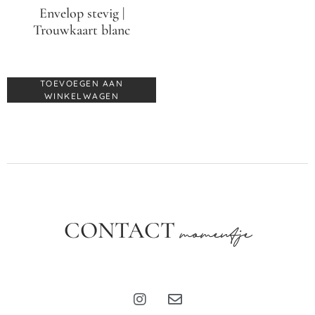
Envelop stevig |
Trouwkaart blanc
€
0,70
TOEVOEGEN AAN
WINKELWAGEN
CONTACT
momentje