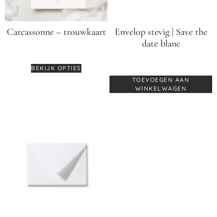
Carcassonne – trouwkaart
Envelop stevig | Save the
date blanc
€
3,25
€
0,60
BEKIJK OPTIES
TOEVOEGEN AAN
WINKELWAGEN