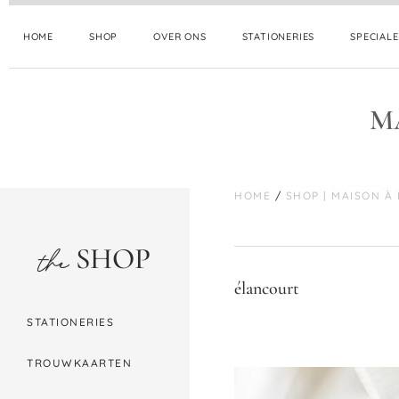
HOME
SHOP
OVER ONS
STATIONERIES
SPECIAL
M
HOME
/
SHOP | MAISON À
SHOP
the
élancourt
STATIONERIES
TROUWKAARTEN