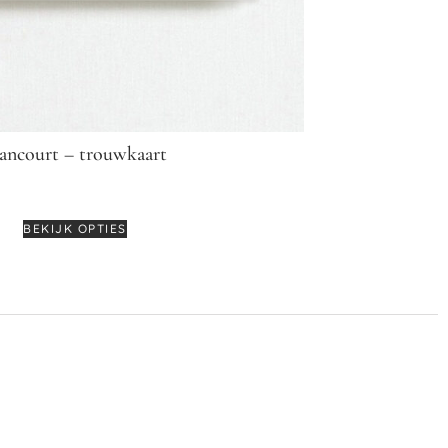
ancourt – trouwkaart
€
5,95
-
€
6,95
BEKIJK OPTIES