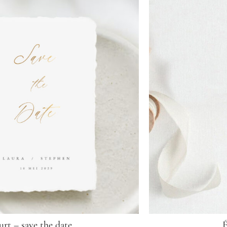
urt – save the date
É