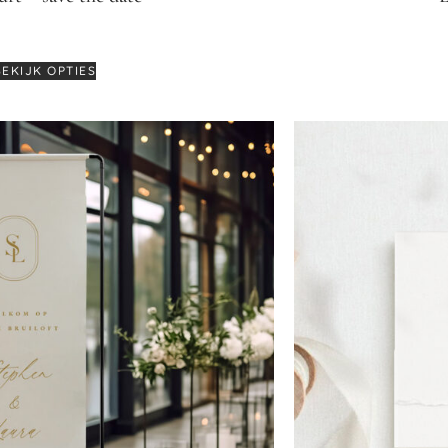
€
3,75
-
€
5,99
BEKIJK OPTIES