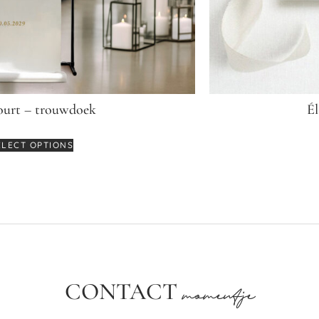
ourt – trouwdoek
Él
ELECT OPTIONS
CONTACT
momentje