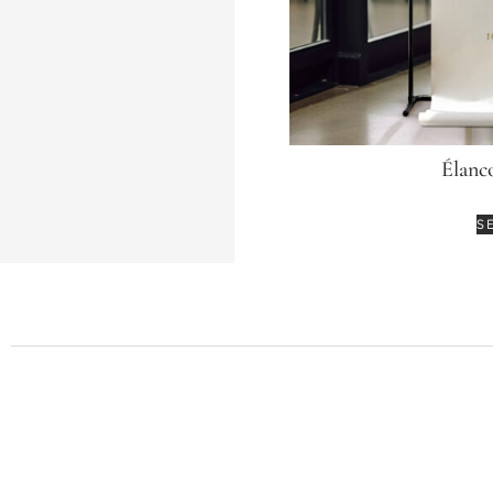
Élanc
S