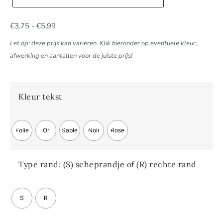
€
3,75
-
€
5,99
Let op: deze prijs kan variëren. Klik hieronder op eventuele kleur,
afwerking en aantallen voor de juiste prijs!
Kleur tekst
Folie
Or
Sable
Noir
Rose
Type rand: (S) scheprandje of (R) rechte rand
S
R