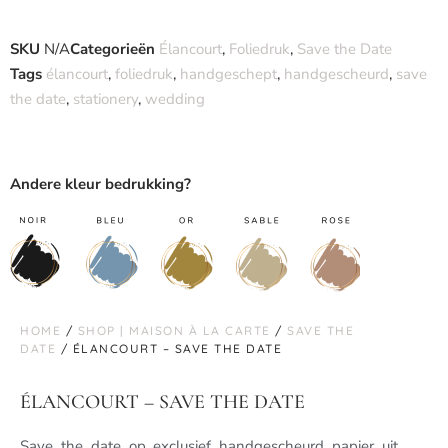
SKU
N/A
Categorieën
Élancourt
,
Foliedruk
,
Save the Date
Tags
élancourt
,
foliedruk
,
handgeschept
,
handgescheurd
,
save
the date
,
stationery
,
wedding
Andere kleur bedrukking?
HOME
/
SHOP | MAISON À LA CARTE
/
SAVE THE
DATE
/ ÉLANCOURT – SAVE THE DATE
ÉLANCOURT – SAVE THE DATE
Save the date op exclusief handgescheurd papier uit