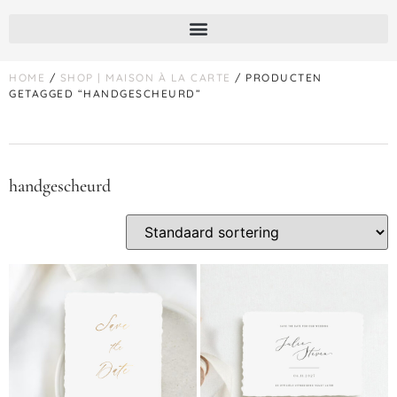
HOME
/
SHOP | MAISON À LA CARTE
/ PRODUCTEN
GETAGGED “HANDGESCHEURD”
handgescheurd