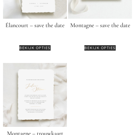
Élancourt – save the date
Montagne – save the date
€
3,75
-
€
5,99
€
3,95
BEKIJK OPTIES
BEKIJK OPTIES
Montagne – trouwkaart