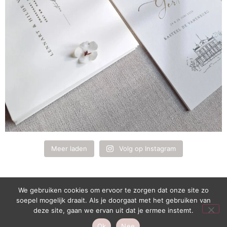
Meer laden
Volg op Instagram
We gebruiken cookies om ervoor te zorgen dat onze site zo
soepel mogelijk draait. Als je doorgaat met het gebruiken van
1
deze site, gaan we ervan uit dat je ermee instemt.
Live chat
Ok
Nee