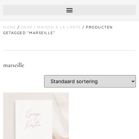
HOME
/
SHOP | MAISON À LA CARTE
/ PRODUCTEN
GETAGGED “MARSEILLE”
marseille