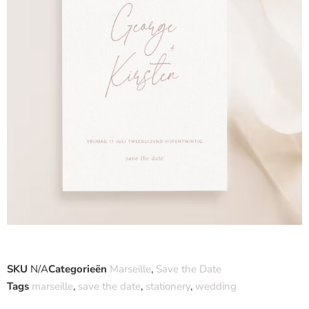
SKU
N/A
Categorieën
Marseille
,
Save the Date
Tags
marseille
,
save the date
,
stationery
,
wedding