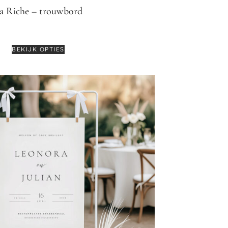
a Riche – trouwbord
€
64,95
BEKIJK OPTIES