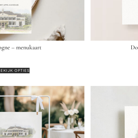
gne – menukaart
Do
€
3,25
BEKIJK OPTIES