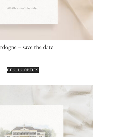
rdogne – save the date
€
3,75
BEKIJK OPTIES