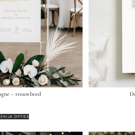
gne – trouwbord
Do
€
64,95
BEKIJK OPTIES