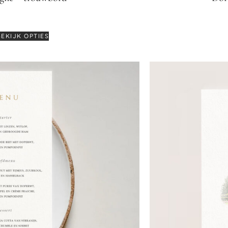
€
64,95
BEKIJK OPTIES