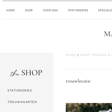
HOME
SHOP
OVER ONS
STATIONERIES
SPECIAL
M
HOME
/
SHOP | MAISON À
SHOP
the
trouwlocatie
STATIONERIES
TROUWKAARTEN