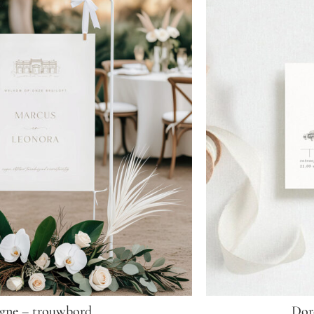
agne – trouwbord
Dor