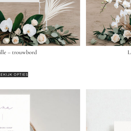
ille – trouwbord
L
€
64,95
BEKIJK OPTIES