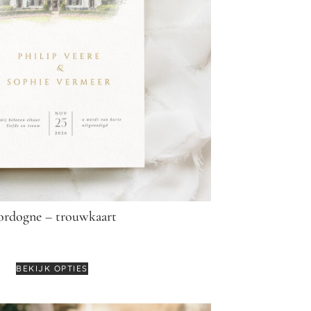
rdogne – trouwkaart
€
3,55
BEKIJK OPTIES