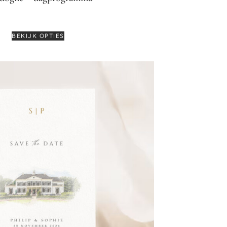
€
2,75
BEKIJK OPTIES