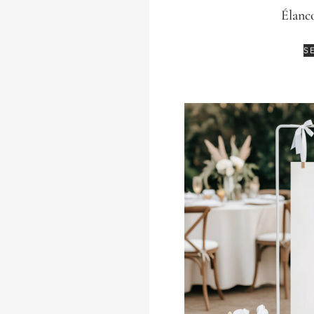
Élanc
S