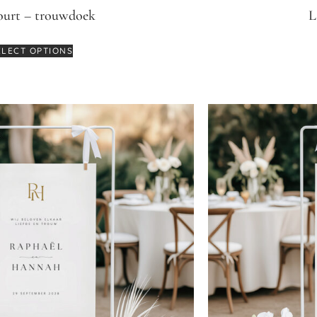
ourt – trouwdoek
L
ELECT OPTIONS