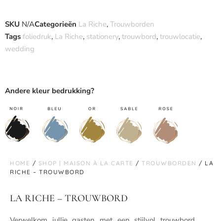
SKU
N/A
Categorieën
La Riche
,
Trouwborden
Tags
foliedruk
,
La Riche
,
stationery
,
trouwbord
,
trouwlocatie
,
wedding
Andere kleur bedrukking?
HOME
/
SHOP | MAISON À LA CARTE
/
TROUWBORDEN
/ LA
RICHE – TROUWBORD
LA RICHE – TROUWBORD
Verwelkom jullie gasten met een stijlvol trouwbord,