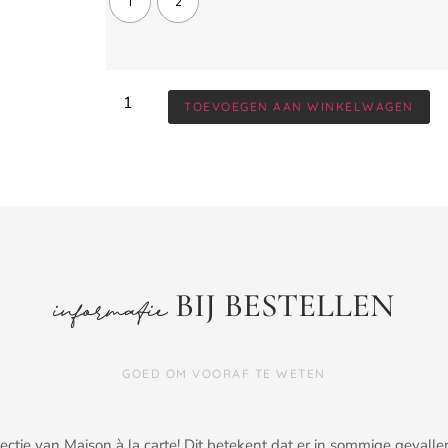
1
2
TOEVOEGEN AAN WINKELWAGEN
BIJ BESTELLEN
informatie
GOED OM VOORAF TE WETEN
ollectie van Maison à la carte! Dit betekent dat er in sommige gev