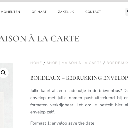
E MOMENTEN
OP MAAT
ZAKELIJK
CONTACT
AISON À LA CARTE
HOME
/
SHOP | MAISON À LA CARTE
/
BORDEAU
BORDEAUX – BEDRUKKING ENVELO
Jullie kaart als een cadeautje in de brievenbus? De
envelop met jullie namen past uitstekend bij o
formaten verkrijgbaar. Let op: je bestelt hier 
envelop zelf.
Formaat 1: envelop save the date