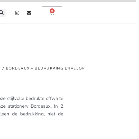
0
X
/ BORDEAUX – BEDRUKKING ENVELOP
P
ze stijlvolle bedrukte offwhite
nze stationery Bordeaux. In 2
alleen de bedrukking, niet de