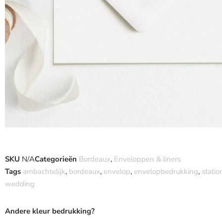
SKU
N/A
Categorieën
Bordeaux
,
Enveloppen & liners
Tags
ambachtelijk
,
bordeaux
,
envelop
,
envelopbedrukking
,
statio
wedding
Andere kleur bedrukking?