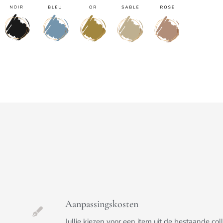
Aanpassingskosten
Jullie kiezen voor een item uit de bestaande c