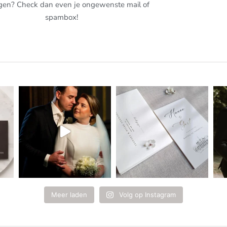
gen? Check dan even je ongewenste mail of
spambox!
Meer laden
Volg op Instagram