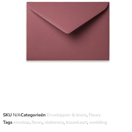
SKU
N/A
Categorieën
Enveloppen & liners
,
Fleury
Tags
envelop
,
fleury
,
stationery
,
trouwkaart
,
wedding