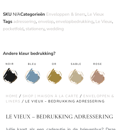
SKU
N/A
Categorieën
Enveloppen & liners
,
Le Vieux
Tags
adressering
,
envelop
,
envelopbedrukking
,
Le Vieux
,
pocketfold
,
stationery
,
wedding
Andere kleur bedrukking?
HOME
/
SHOP | MAISON À LA CARTE
/
ENVELOPPEN &
LINERS
/ LE VIEUX – BEDRUKKING ADRESSERING
LE VIEUX – BEDRUKKING ADRESSERING
Jullie kaart als een cadeautje in de brievenbus? Deze