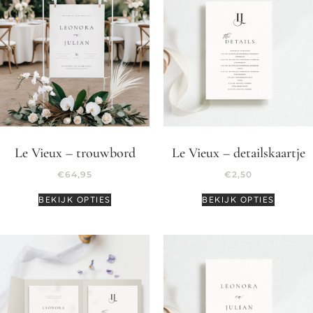
Le Vieux – trouwbord
Le Vieux – detailskaartje
€
64,95
€
2,50
BEKIJK OPTIES
BEKIJK OPTIES