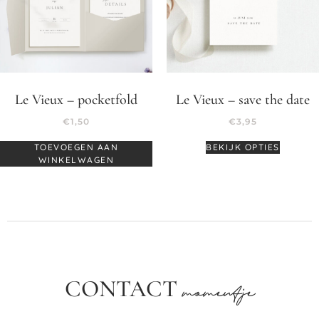
Le Vieux – pocketfold
Le Vieux – save the date
€
1,50
€
3,95
TOEVOEGEN AAN
BEKIJK OPTIES
WINKELWAGEN
CONTACT
momentje