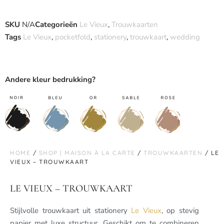
SKU
N/A
Categorieën
Le Vieux
,
Trouwkaarten
Tags
Le Vieux
,
pocketfold
,
stationery
,
trouwkaart
,
wedding
Andere kleur bedrukking?
HOME
/
SHOP | MAISON À LA CARTE
/
TROUWKAARTEN
/ LE
VIEUX – TROUWKAART
LE VIEUX – TROUWKAART
Stijlvolle trouwkaart uit stationery
Le Vieux
, op stevig
papier met luxe structuur. Geschikt om te combineren